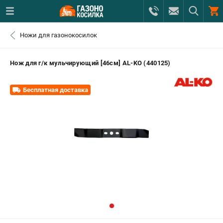
0 
Ножи для газонокосилок
₽
ПОМОНА
Нож для г/к мульчирующий [46cм] AL-KO (440125)
+7 (800) 550-70-46
- ЗАКАЗ ИЗДЕЛИЙ
Бесплатная доставка
+7 (8112) 59-12-69
- ЗАКАЗ ЗАПЧАСТЕЙ
ЗАКАЗАТЬ ЗАПЧАСТЬ
ВХОД ИЛИ РЕГИСТРАЦИЯ
КАТАЛОГ
АКЦИИ