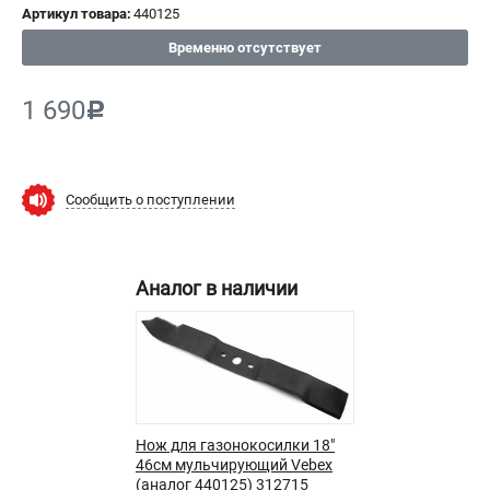
Артикул товара:
440125
СРАВНЕНИЕ
(
0
)
Временно отсутствует
ИЗБРАННОЕ
(
0
)
1 690
c
МАГАЗИНЫ
СЕРВИС
Сообщить о поступлении
ПОДДЕРЖКА
Сервисный центр
Аналог в наличии
Нашли дешевле?
Политика обработки персональных данных
ИНФОРМАЦИЯ
О компании
Нож для газонокосилки 18"
Новости
46см мульчирующий Vebex
Юридическим лицам
(аналог 440125) 312715