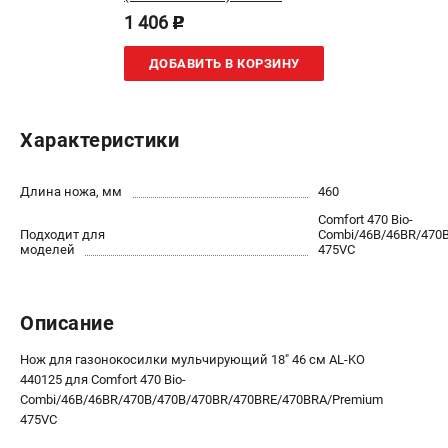
Пользовательское соглашение
1 406
p
Способы оплаты
ДОБАВИТЬ В КОРЗИНУ
САДОВАЯ ТЕХНИКА
Аэраторы и скарификаторы
Характеристики
Газонокосилки
Принадлежности и аксессуары
Длина ножа, мм
460
Расходные материалы
Comfort 470 Bio-
Садовые райдеры
Подходит для
Combi/46B/46BR/470
моделей
475VC
Садовые тракторы
Средства защиты
Триммеры и мотокосы
Описание
Нож для газонокосилки мульчирующий 18" 46 см AL-KO
ТЕЛЕФОН (ПОМОНА)
440125 для Comfort 470 Bio-
+7 (800) 550-70-46
Combi/46B/46BR/470B/470B/470BR/470BRE/470BRA/Premium
Информация размещённая на сайте не является публичной
475VC
офертой