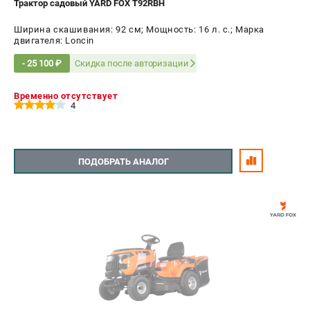
Трактор садовый YARD FOX T92RBH
СРАВНЕНИЕ
(
0
)
Ширина скашивания: 92 см; Мощность: 16 л. с.; Марка
двигателя: Loncin
ИЗБРАННОЕ
(
0
)
Скидка после авторизации
- 25 100 ₽
МАГАЗИНЫ
Временно отсутствует
4
СЕРВИС
ПОДДЕРЖКА
ПОДОБРАТЬ АНАЛОГ
Сервисный центр
Нашли дешевле?
Политика обработки персональных данных
ИНФОРМАЦИЯ
О компании
Новости
Юридическим лицам