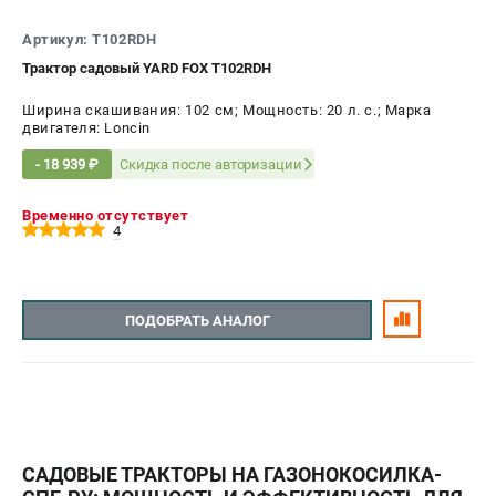
Как нас найти
Артикул: T102RDH
Пользовательское соглашение
Трактор садовый YARD FOX T102RDH
Способы оплаты
Ширина скашивания: 102 см; Мощность: 20 л. с.; Марка
двигателя: Loncin
САДОВАЯ ТЕХНИКА
Скидка после авторизации
- 18 939 ₽
Аэраторы и скарификаторы
Газонокосилки
Временно отсутствует
Принадлежности и аксессуары
4
Расходные материалы
Садовые райдеры
Садовые тракторы
ПОДОБРАТЬ АНАЛОГ
Средства защиты
Триммеры и мотокосы
ТЕЛЕФОН (САНКТ-ПЕТЕРБУРГ)
+7 (812) 615-80-17
САДОВЫЕ ТРАКТОРЫ НА ГАЗОНОКОСИЛКА-
Информация размещённая на сайте не является публичной