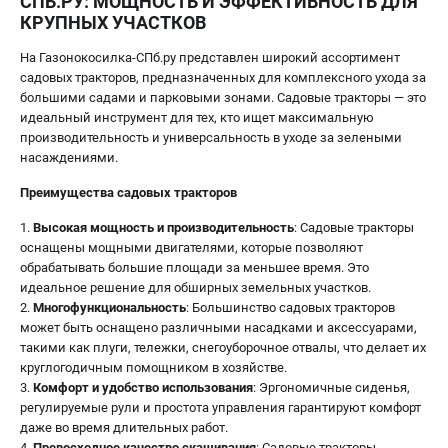
СПБ.РУ: МОЩНОСТЬ И ЭФФЕКТИВНОСТЬ ДЛЯ
офертой
КРУПНЫХ УЧАСТКОВ
проспект Александровской Фермы, 29АЛ
На Газонокосилка-СПб.ру представлен широкий ассортимент
8 (812) 615-80-17
Режим работы колл-центра:
садовых тракторов, предназначенных для комплексного ухода за
пн-пт - с 9:00 до 18:00
большими садами и парковыми зонами. Садовые тракторы — это
сб - с 10:00 до 18:00
идеальный инструмент для тех, кто ищет максимальную
вс - выходной
производительность и универсальность в уходе за зелеными
насаждениями.
ЗАКАЗ ЗАПЧАСТЕЙ
+7 (8112) 59-12-69
Преимущества садовых тракторов
zakaz@gazonokosilka-spb.ru
Высокая мощность и производительность
: Садовые тракторы
оснащены мощными двигателями, которые позволяют
обрабатывать большие площади за меньшее время. Это
идеальное решение для обширных земельных участков.
Многофункциональность
: Большинство садовых тракторов
может быть оснащено различными насадками и аксессуарами,
такими как плуги, тележки, снегоуборочное отвалы, что делает их
круглогодичным помощником в хозяйстве.
Комфорт и удобство использования
: Эргономичные сиденья,
регулируемые рули и простота управления гарантируют комфорт
даже во время длительных работ.
Превосходное качество скашивания
: Садовые тракторы